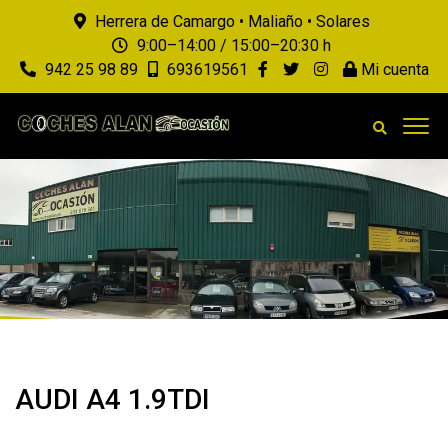
Herrera de Camargo • Maliaño • Solares
9:00–14:00 / 15:00–20:30 h
942 25 98 89
693619561
Mi cuenta
AUDI A4 1.9TDI