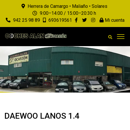
Herrera de Camargo • Maliaño • Solares
9:00–14:00 / 15:00–20:30 h
942 25 98 89
693619561
Mi cuenta
DAEWOO LANOS 1.4