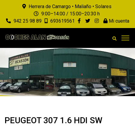
Herrera de Camargo • Maliaño • Solares
9:00–14:00 / 15:00–20:30 h
942 25 98 89
693619561
Mi cuenta
PEUGEOT 307 1.6 HDI SW