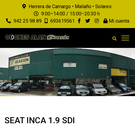
Herrera de Camargo • Maliaño • Solares
9:00–14:00 / 15:00–20:30 h
942 25 98 89
693619561
Mi cuenta
SEAT INCA 1.9 SDI