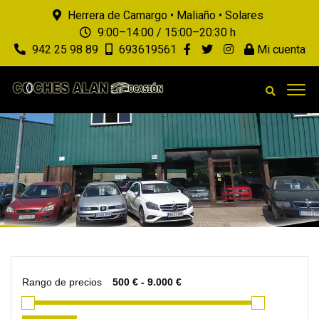
Herrera de Camargo • Maliaño • Solares
9:00–14:00 / 15:00–20:30 h
942 25 98 89
693619561
Mi cuenta
Rango de precios