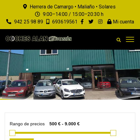
Herrera de Camargo • Maliaño • Solares
9:00–14:00 / 15:00–20:30 h
942 25 98 89
693619561
Mi cuenta
Rango de precios