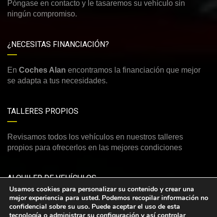
Póngase en contacto y le tasaremos su vehículo sin
ningún compromiso.
¿NECESITAS FINANCIACIÓN?
En
Coches Alan
encontramos la financiación que mejor
se adapta a tus necesidades.
TALLERES PROPIOS
Revisamos todos los vehículos en nuestros talleres
propios para ofrecerlos en las mejores condiciones
ALQUILER DE VEHÍCULOS
Usamos cookies para personalizar su contenido y crear una
mejor experiencia para usted. Podemos recopilar información no
Consulte nuestra amplia y variada oferta de vehículos de
confidencial sobre su uso. Puede aceptar el uso de esta
alquiler
tecnología o administrar su configuración y así controlar