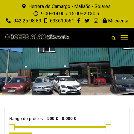
Herrera de Camargo • Maliaño • Solares
9:00–14:00 / 15:00–20:30 h
942 25 98 89
693619561
Mi cuenta
Rango de precios