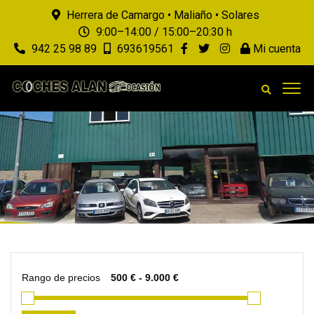
Herrera de Camargo • Maliaño • Solares
9:00–14:00 / 15:00–20:30 h
942 25 98 89
693619561
Mi cuenta
Rango de precios