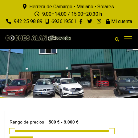
Herrera de Camargo • Maliaño • Solares
9:00–14:00 / 15:00–20:30 h
942 25 98 89
693619561
Mi cuenta
Rango de precios