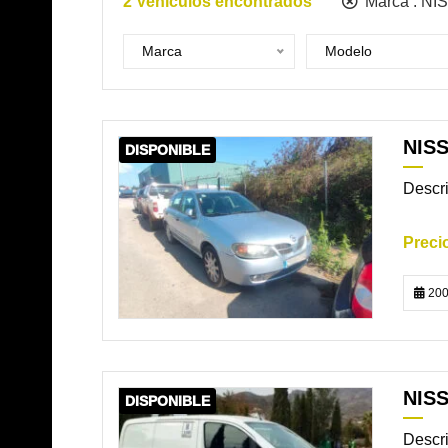
2
Vehículos encontrados
Marca :
NI
Marca
Modelo
NIS
DISPONIBLE
Descri
200
NISS
DISPONIBLE
Descri