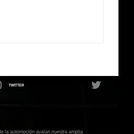
TWITTER
de la automoción avalan nuestra amplia