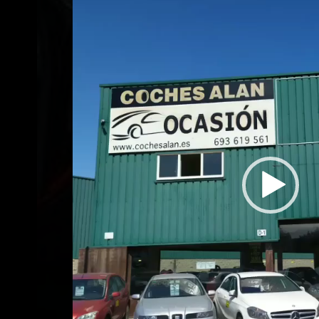
de
vídeo