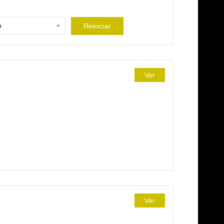
o
Reiniciar
Ver
Ver