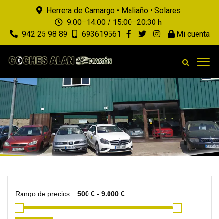
Herrera de Camargo • Maliaño • Solares
9:00–14:00 / 15:00–20:30 h
942 25 98 89
693619561
Mi cuenta
Rango de precios