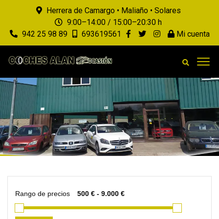
Herrera de Camargo • Maliaño • Solares
9:00–14:00 / 15:00–20:30 h
942 25 98 89
693619561
Mi cuenta
Rango de precios