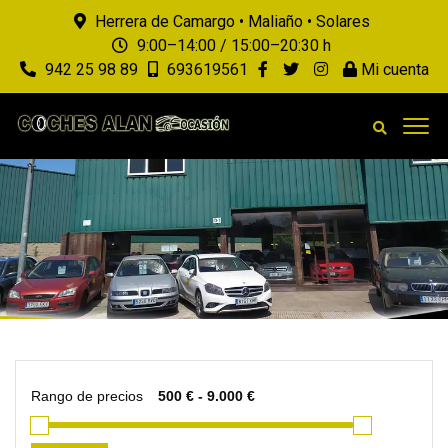
Herrera de Camargo • Maliaño • Solares
9:00–14:00 / 15:00–20:30 h
942 25 98 89
693619561
Mi cuenta
Rango de precios