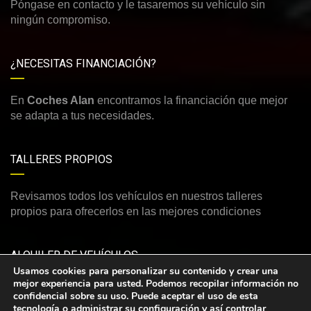
Póngase en contacto y le tasaremos su vehículo sin
ningún compromiso.
¿NECESITAS FINANCIACIÓN?
En
Coches Alan
encontramos la financiación que mejor
se adapta a tus necesidades.
TALLERES PROPIOS
Revisamos todos los vehículos en nuestros talleres
propios para ofrecerlos en las mejores condiciones
ALQUILER DE VEHÍCULOS
Usamos cookies para personalizar su contenido y crear una
mejor experiencia para usted. Podemos recopilar información no
Consulte nuestra amplia y variada oferta de vehículos de
confidencial sobre su uso. Puede aceptar el uso de esta
alquiler
tecnología o administrar su configuración y así controlar