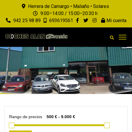
Herrera de Camargo • Maliaño • Solares
9:00–14:00 / 15:00–20:30 h
942 25 98 89
693619561
Mi cuenta
Rango de precios