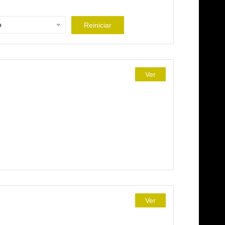
o
Reiniciar
Ver
Ver