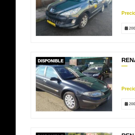
200
REN
DISPONIBLE
200