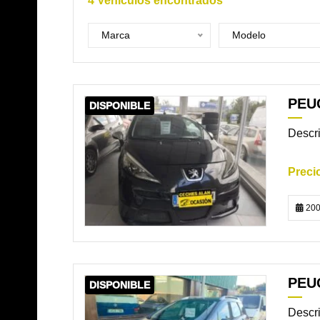
4
Vehículos encontrados
Marca
Modelo
PEUG
DISPONIBLE
Descri
200
PEU
DISPONIBLE
Descri