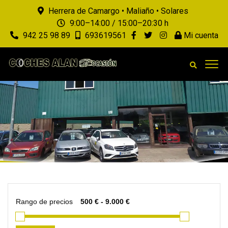
Herrera de Camargo • Maliaño • Solares
9:00–14:00 / 15:00–20:30 h
942 25 98 89
693619561
Mi cuenta
Rango de precios