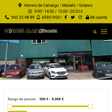
Herrera de Camargo • Maliaño • Solares
9:00–14:00 / 15:00–20:30 h
942 25 98 89
693619561
Mi cuenta
Rango de precios