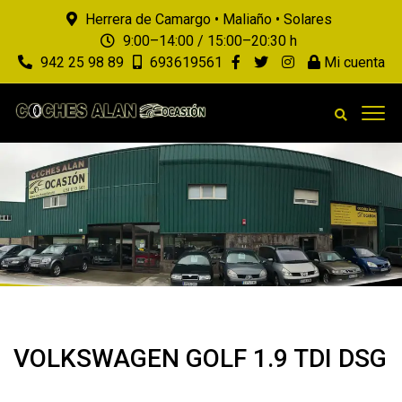
Herrera de Camargo • Maliaño • Solares
9:00–14:00 / 15:00–20:30 h
942 25 98 89
693619561
Mi cuenta
VOLKSWAGEN GOLF 1.9 TDI DSG