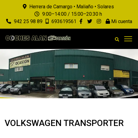
Herrera de Camargo • Maliaño • Solares
9:00–14:00 / 15:00–20:30 h
942 25 98 89
693619561
Mi cuenta
VOLKSWAGEN TRANSPORTER